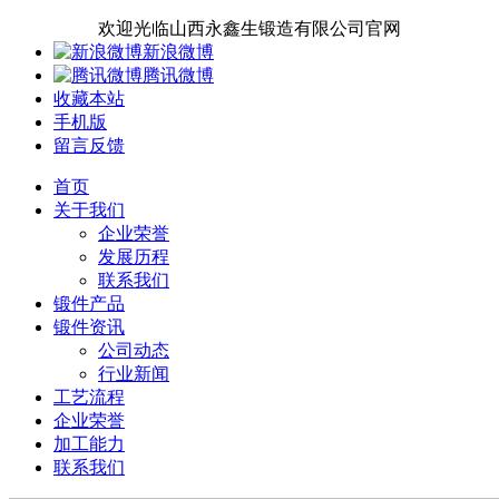
欢迎光临山西永鑫生锻造有限公司官网
新浪微博
腾讯微博
收藏本站
手机版
留言反馈
首页
关于我们
企业荣誉
发展历程
联系我们
锻件产品
锻件资讯
公司动态
行业新闻
工艺流程
企业荣誉
加工能力
联系我们