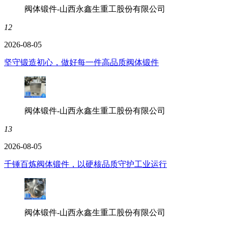
阀体锻件-山西永鑫生重工股份有限公司
12
2026-08-05
坚守锻造初心，做好每一件高品质阀体锻件
阀体锻件-山西永鑫生重工股份有限公司
13
2026-08-05
千锤百炼阀体锻件，以硬核品质守护工业运行
阀体锻件-山西永鑫生重工股份有限公司