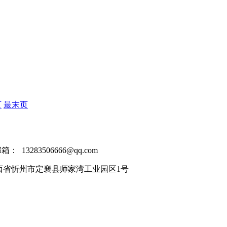
页
最末页
箱： 13283506666@qq.com
m/ 地址：山西省忻州市定襄县师家湾工业园区1号