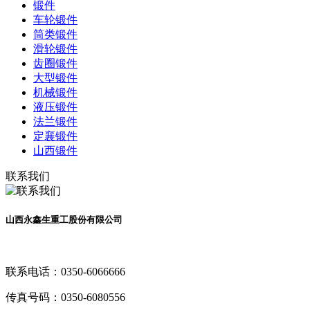
锻件
车轮锻件
筒类锻件
滑轮锻件
齿圈锻件
大型锻件
机械锻件
液压锻件
法兰锻件
定襄锻件
山西锻件
联系我们
山西永鑫生重工股份有限公司
联系电话：
0350-6066666
传真号码：
0350-6080556